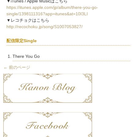
▼iTunes / Apple Musicはこちら
https://itunes.apple.com/jp/album/there-you-go-
single/1398111316?app=itunes&at=10I3LI
▼レコチョクはこちら
http://recochoku.jp/song/S1007053827/
配信限定Single
There You Go
←
前のページ