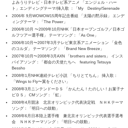
よみうりテレビ・日本テレビ系アニメ 「エンジェル・ハー
ト」エンディングテーマ/挿入歌 ：「My Destiny/Serenade
2006年 9月WOWOW15周年記念番組 「太陽の黙示録」 エンデ
ィングテーマ：「The Power」
2006年10月 〜2009年10月NHK「日本オープンゴルフ／日本ゴ
ルフツアー選手権」 テーマソング：「As One」
2006年10月〜2007年3月テレビ東京系アニメーション 「金色
のコルダ」 テーマソング： 「Brand New Breeze」
2007年10月〜2008年3月AXN 「brothers and sisters」 インス
パイアソング：「都会の天使たちへ featuring Tetsuya
Bessho
2008年1月NHK連続テレビ小説 「ちりとてちん」 挿入歌：
「Wings to Fly〜翼をください」
2008年3月ニンテンドーＤＳ 「かんたん！たのしい！お菓子ナ
ビＤＳ」 CMソング：「虹」
2008年4月競泳 北京オリンピック代表決定戦 ＮＨＫテーマ
ソング：「明日への鼓動」
2008年6月日本陸上選手権 兼北京オリンピック代表選手選考
会 ＮＨＫテーマソング：「明日への鼓動」