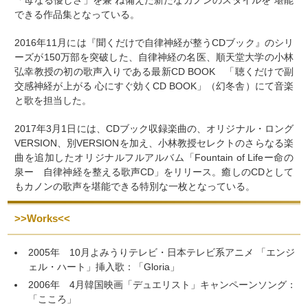
「母なる優しさ」を兼 ね備えた新たなカノンのスタイルを 堪能
できる作品集となっている。
2016年11月には『聞くだけで自律神経が整うCDブック』のシリ
ーズが150万部を突破した、自律神経の名医、順天堂大学の小林
弘幸教授の初の歌声入りである最新CD BOOK 「聴くだけで副
交感神経が上がる 心にすぐ効くCD BOOK」（幻冬舎）にて音楽
と歌を担当した。
2017年3月1日には、CDブック収録楽曲の、オリジナル・ロング
VERSION、別VERSIONを加え、小林教授セレクトのさらなる楽
曲を追加したオリジナルフルアルバム「Fountain of Lifeー命の
泉ー 自律神経を整える歌声CD」をリリース。癒しのCDとして
もカノンの歌声を堪能できる特別な一枚となっている。
>>Works<<
2005年 10月よみうりテレビ・日本テレビ系アニメ 「エンジ
ェル・ハート」挿入歌：「Gloria」
2006年 4月韓国映画「デュエリスト」キャンペーンソング：
「こころ」