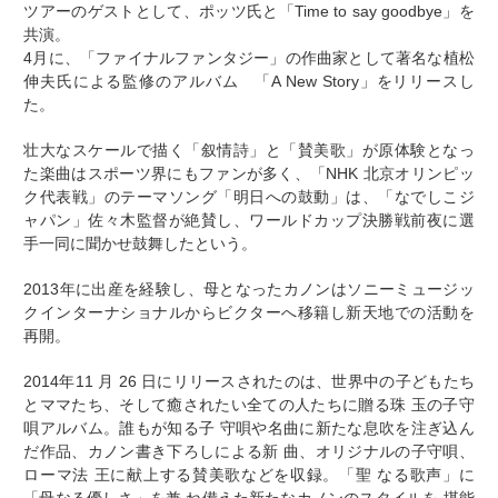
ツアーのゲストとして、ポッツ氏と「Time to say goodbye」を
共演。
4月に、「ファイナルファンタジー」の作曲家として著名な植松
伸夫氏による監修のアルバム 「A New Story」をリリースし
た。
壮大なスケールで描く「叙情詩」と「賛美歌」が原体験となっ
た楽曲はスポーツ界にもファンが多く、「NHK 北京オリンピッ
ク代表戦」のテーマソング「明日への鼓動」は、「なでしこジ
ャパン」佐々木監督が絶賛し、ワールドカップ決勝戦前夜に選
手一同に聞かせ鼓舞したという。
2013年に出産を経験し、母となったカノンはソニーミュージッ
クインターナショナルからビクターへ移籍し新天地での活動を
再開。
2014年11 月 26 日にリリースされたのは、世界中の子どもたち
とママたち、そして癒されたい全ての人たちに贈る珠 玉の子守
唄アルバム。誰もが知る子 守唄や名曲に新たな息吹を注ぎ込ん
だ作品、カノン書き下ろしによる新 曲、オリジナルの子守唄、
ローマ法 王に献上する賛美歌などを収録。「聖 なる歌声」に