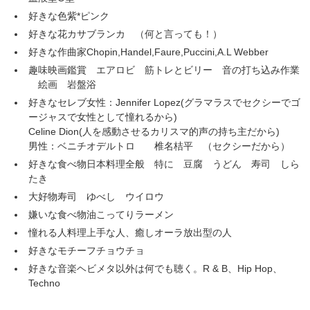
好きな色紫*ピンク
好きな花カサブランカ （何と言っても！）
好きな作曲家Chopin,Handel,Faure,Puccini,A.L Webber
趣味映画鑑賞 エアロビ 筋トレとビリー 音の打ち込み作業
絵画 岩盤浴
好きなセレブ女性：Jennifer Lopez(グラマラスでセクシーでゴ
ージャスで女性として憧れるから)
Celine Dion(人を感動させるカリスマ的声の持ち主だから)
男性：ベニチオデルトロ 椎名桔平 （セクシーだから）
好きな食べ物日本料理全般 特に 豆腐 うどん 寿司 しら
たき
大好物寿司 ゆべし ウイロウ
嫌いな食べ物油こってりラーメン
憧れる人料理上手な人、癒しオーラ放出型の人
好きなモチーフチョウチョ
好きな音楽ヘビメタ以外は何でも聴く。R & B、Hip Hop、
Techno