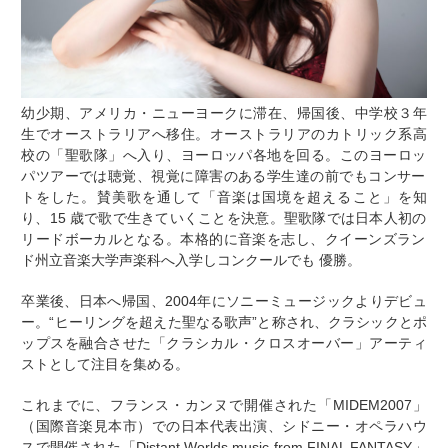
幼少期、アメリカ・ニューヨークに滞在、帰国後、中学校３年
生でオーストラリアへ移住。オーストラリアのカトリック系高
校の「聖歌隊」へ入り、ヨーロッパ各地を回る。このヨーロッ
パツアーでは聴覚、視覚に障害のある学生達の前でもコンサー
トをした。賛美歌を通して「音楽は国境を超えること」を知
り、15 歳で歌で生きていくことを決意。聖歌隊では日本人初の
リードボーカルとなる。本格的に音楽を志し、クイーンズラン
ド州立音楽大学声楽科へ入学しコンクールでも 優勝。
卒業後、日本へ帰国、2004年にソニーミュージックよりデビュ
ー。“ヒーリングを超えた聖なる歌声”と称され、クラシックとポ
ップスを融合させた「クラシカル・クロスオーバー」アーティ
ストとして注目を集める。
これまでに、フランス・カンヌで開催された「MIDEM2007」
（国際音楽見本市）での日本代表出演、シドニー・オペラハウ
スで開催された「Distant Worlds music from FINAL FANTASY」