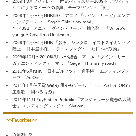
2009年3月フジテレビ 「世界パティスリー2009トップパティ
シエによるスイーツの祭典」テーマソング： 「虹」
2009年4月〜9月NHKBS2 アニメ 「グイン・サーガ」エンデ
ィングテーマ ：「Saga〜This is my road」
NHKBS2 アニメ 「グイン・サーガ」 挿入歌 ：「Where’er
you go〜Cavalleria Rusticana」
2009年4月〜6月NHK 「競泳／シンクロナイズドスイミング／
陸上 日本選手権」 テーマソング： 「明日への鼓動」
2009年10月〜2010年3月NHK総合 アニメ 「グイン・サー
ガ」エンディングテーマ ： 「Saga〜This is my road」
2010年6月NHK 「日本ゴルフツアー選手権」 エンディングテ
ーマ 「As One」
2011年1月任天堂 Wii(R) 用RPGゲーム 「THE LAST STORY」
主題歌 「翔べるもの」
2011年11月PlayStation Portable 「アンジェリーク魔恋の六戦
士」 エンディングソング：「Shalom」
>>Favorites<<
血液型O型