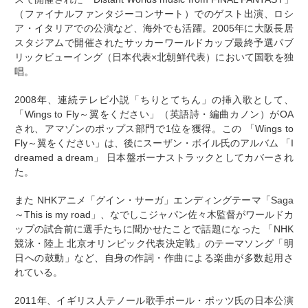
（ファイナルファンタジーコンサート）でのゲスト出演、ロシ
ア・イタリアでの公演など、海外でも活躍。2005年に大阪長居
スタジアムで開催されたサッカーワールドカップ最終予選パブ
リックビューイング（日本代表×北朝鮮代表）において国歌を独
唱。
2008年、連続テレビ小説「ちりとてちん」の挿入歌として、
「Wings to Fly～翼をください」（英語詩・編曲カノン）がOA
され、アマゾンのポップス部門で1位を獲得。この 「Wings to
Fly～翼をください」は、後にスーザン・ボイル氏のアルバム 「I
dreamed a dream」 日本盤ボーナストラックとしてカバーされ
た。
また NHKアニメ「グイン・サーガ」エンディングテーマ「Saga
～This is my road」、なでしこジャパン佐々木監督がワールドカ
ップの試合前に選手たちに聞かせたことで話題になった 「NHK
競泳・陸上 北京オリンピック代表決定戦」のテーマソング「明
日への鼓動」など、自身の作詞・作曲による楽曲が多数起用さ
れている。
2011年、イギリス人テノール歌手ポール・ポッツ氏の日本公演