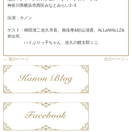
神奈川県横浜市西区みなとみらい2−3
出演：カノン
ゲスト：栁田清二佐久市長、南佳孝&杉山清貴、ALLaNHiLLZ&
井出司、
ハイぶりっ子ちゃん、佐久の鯉太郎ミニ
←
前のページ
次のページ
→